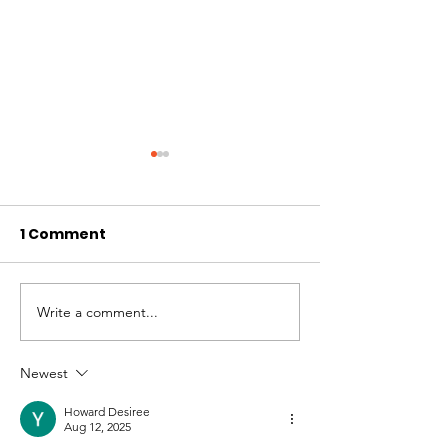
1 Comment
Ottawa Backstage
Write a comment...
Business-Lun
Rocco Damm
Newest
Howard Desiree
Aug 12, 2025