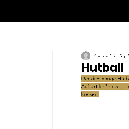
Andrew Seidl
Sep 5
Hutball
Der diesjährige Hutb
Auftakt ließen wir, 
kreisen.