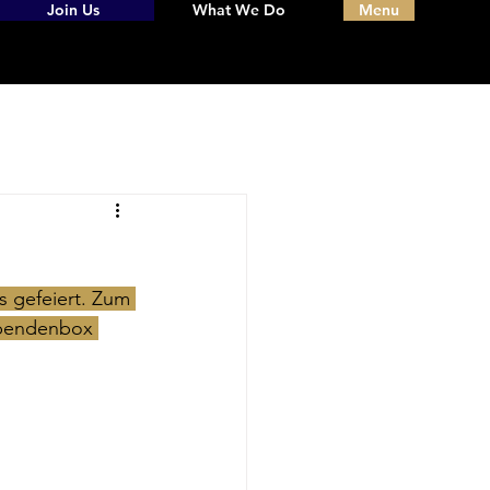
Join Us
What We Do
Menu
s gefeiert. Zum 
 Spendenbox 