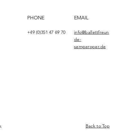
PHONE
EMAIL
+49 (0)351 47 69 70
info@ballettfreun
de-
semperoper.de
Back to Top
A